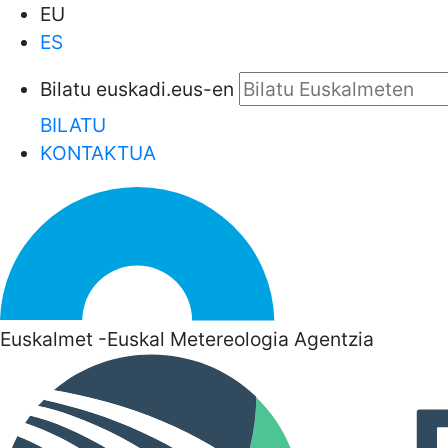
EU
ES
Bilatu euskadi.eus-en
BILATU
KONTAKTUA
Euskalmet -Euskal Metereologia Agentzia