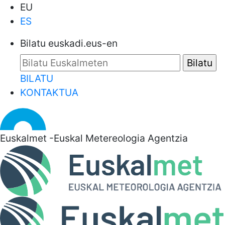
EU
ES
Bilatu euskadi.eus-en
BILATU
KONTAKTUA
Euskalmet -Euskal Metereologia Agentzia