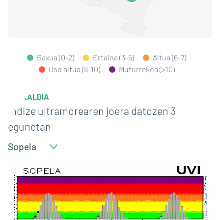
Baxua (0-2)
Ertaina (3-5)
Altua (6-7)
Oso altua (8-10)
Muturrekoa (>10)
EGURALDIA
Indize ultramorearen joera datozen 3
egunetan
Aukeratu
udalerria