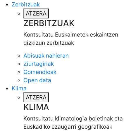
Zerbitzuak
ATZERA
ZERBITZUAK
Kontsultatu Euskalmetek eskaintzen
dizkizun zerbitzuak
Abisuak nahieran
Ziurtagiriak
Gomendioak
Open data
Klima
ATZERA
KLIMA
Kontsultatu klimatologia boletinak eta
Euskadiko ezaugarri geografikoak