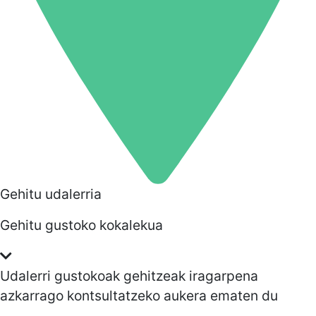
Gehitu udalerria
Gehitu gustoko kokalekua
Udalerri gustokoak gehitzeak iragarpena
azkarrago kontsultatzeko aukera ematen du