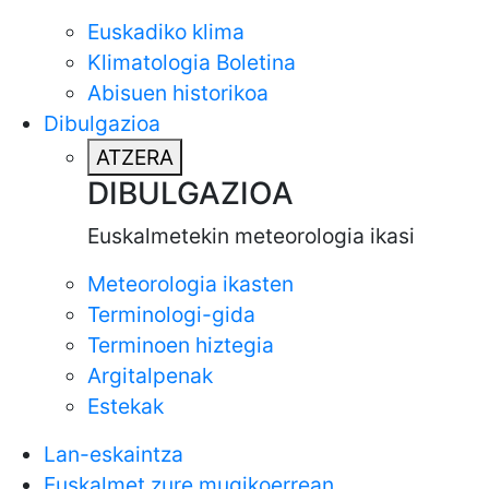
Euskadiko klima
Klimatologia Boletina
Abisuen historikoa
Dibulgazioa
ATZERA
DIBULGAZIOA
Euskalmetekin meteorologia ikasi
Meteorologia ikasten
Terminologi-gida
Terminoen hiztegia
Argitalpenak
Estekak
Lan-eskaintza
Euskalmet zure mugikoerrean