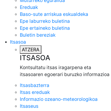
Muturreko eguralida
Ereduak
Baso-sute arriskua eskualdeka
Epe laburreko buletina
Epe ertaineko buletina
Buletin bereziak
Itsasoa
ATZERA
ITSASOA
Kontsultatu itsas iragarpena eta
itsasoaren egoerari buruzko informazioa
Itsasbazterra
Itsas ereduak
Informazio ozeano-meteorologikoa
Itsaseus