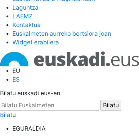
Laguntza
LAEMZ
Kontaktua
Euskalmeten aurreko bertsiora joan
Widget erabilera
EU
ES
Bilatu euskadi.eus-en
Bilatu
EGURALDIA