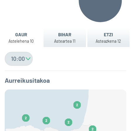
GAUR
BIHAR
ETZI
Astelehena 10
Asteartea 11
Asteazkena 12
Ordua
aukeratu
Aurreikusitakoa