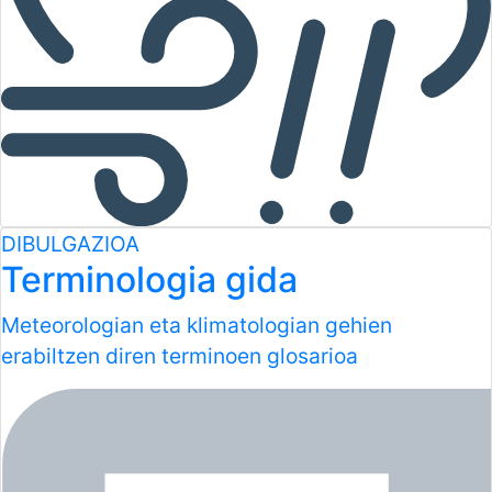
DIBULGAZIOA
Terminologia gida
Meteorologian eta klimatologian gehien
erabiltzen diren terminoen glosarioa