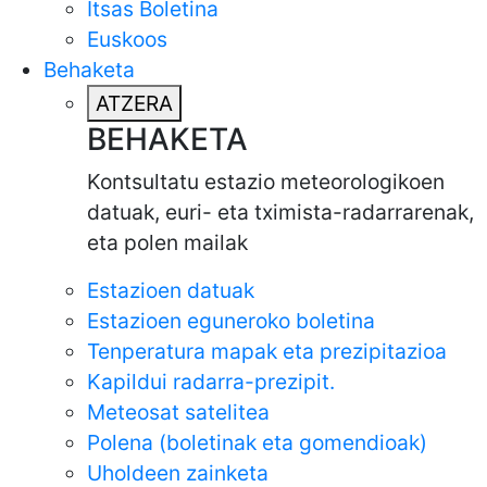
Itsas Boletina
Euskoos
Behaketa
ATZERA
BEHAKETA
Kontsultatu estazio meteorologikoen
datuak, euri- eta tximista-radarrarenak,
eta polen mailak
Estazioen datuak
Estazioen eguneroko boletina
Tenperatura mapak eta prezipitazioa
Kapildui radarra-prezipit.
Meteosat satelitea
Polena (boletinak eta gomendioak)
Uholdeen zainketa