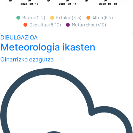
Baxua (0-2)
Ertaina (3-5)
Altua (6-7)
Oso altua (8-10)
Muturrekoa (>10)
DIBULGAZIOA
Meteorologia ikasten
Oinarrizko ezagutza