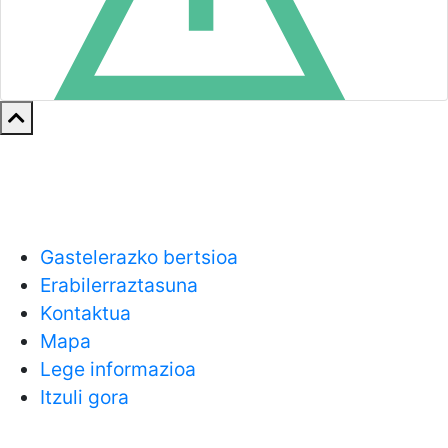
Gastelerazko bertsioa
Erabilerraztasuna
Kontaktua
Mapa
Lege informazioa
Itzuli gora