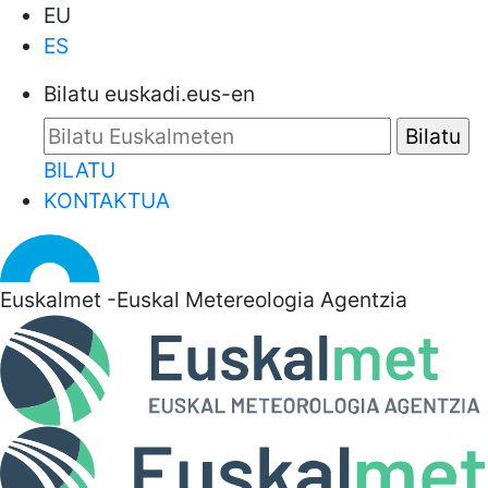
EU
ES
Bilatu euskadi.eus-en
BILATU
KONTAKTUA
Euskalmet -Euskal Metereologia Agentzia