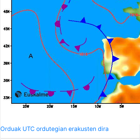
Orduak UTC ordutegian erakusten dira