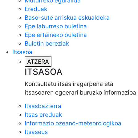
Muturreko eguralida
Ereduak
Baso-sute arriskua eskualdeka
Epe laburreko buletina
Epe ertaineko buletina
Buletin bereziak
Itsasoa
ATZERA
ITSASOA
Kontsultatu itsas iragarpena eta
itsasoaren egoerari buruzko informazioa
Itsasbazterra
Itsas ereduak
Informazio ozeano-meteorologikoa
Itsaseus