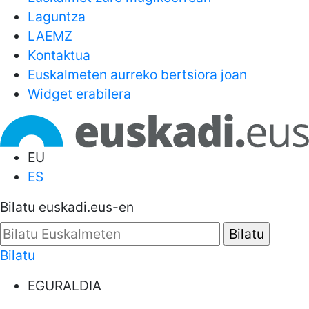
Laguntza
LAEMZ
Kontaktua
Euskalmeten aurreko bertsiora joan
Widget erabilera
EU
ES
Bilatu euskadi.eus-en
Bilatu
EGURALDIA