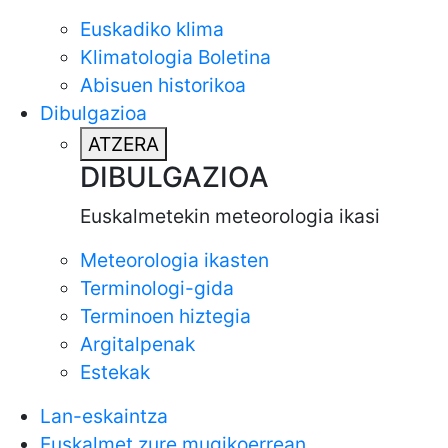
Euskadiko klima
Klimatologia Boletina
Abisuen historikoa
Dibulgazioa
ATZERA
DIBULGAZIOA
Euskalmetekin meteorologia ikasi
Meteorologia ikasten
Terminologi-gida
Terminoen hiztegia
Argitalpenak
Estekak
Lan-eskaintza
Euskalmet zure mugikoerrean