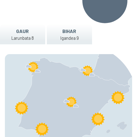
GAUR
BIHAR
Larunbata 8
Igandea 9