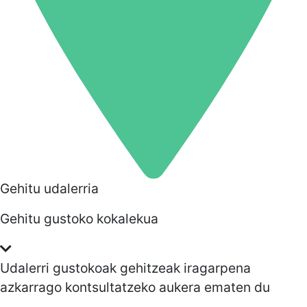
Gehitu udalerria
Gehitu gustoko kokalekua
Udalerri gustokoak gehitzeak iragarpena
azkarrago kontsultatzeko aukera ematen du