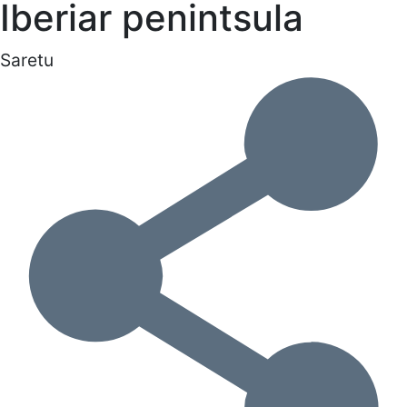
Iberiar penintsula
Saretu