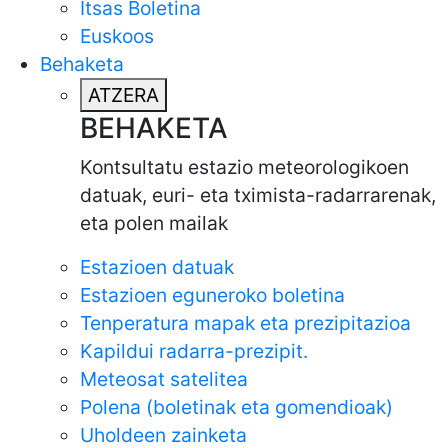
Itsas Boletina
Euskoos
Behaketa
ATZERA
BEHAKETA
Kontsultatu estazio meteorologikoen
datuak, euri- eta tximista-radarrarenak,
eta polen mailak
Estazioen datuak
Estazioen eguneroko boletina
Tenperatura mapak eta prezipitazioa
Kapildui radarra-prezipit.
Meteosat satelitea
Polena (boletinak eta gomendioak)
Uholdeen zainketa