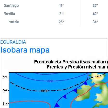
Santiago
16º
29º
Sevilla
21º
40º
Valentzia
25º
34º
EGURALDIA
Isobara mapa