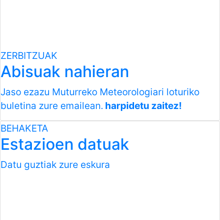
ZERBITZUAK
Abisuak nahieran
Jaso ezazu Muturreko Meteorologiari loturiko
buletina zure emailean.
harpidetu zaitez!
BEHAKETA
Estazioen datuak
Datu guztiak zure eskura