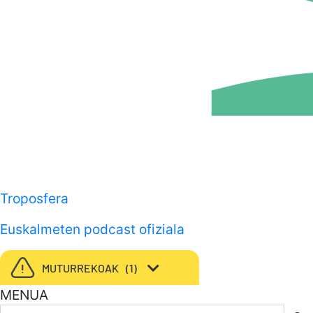
Troposfera
Euskalmeten podcast ofiziala
MUTURREKOAK
1
MENUA