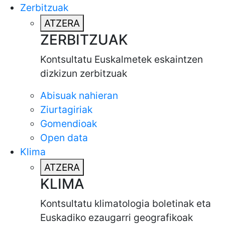
Zerbitzuak
ATZERA
ZERBITZUAK
Kontsultatu Euskalmetek eskaintzen
dizkizun zerbitzuak
Abisuak nahieran
Ziurtagiriak
Gomendioak
Open data
Klima
ATZERA
KLIMA
Kontsultatu klimatologia boletinak eta
Euskadiko ezaugarri geografikoak