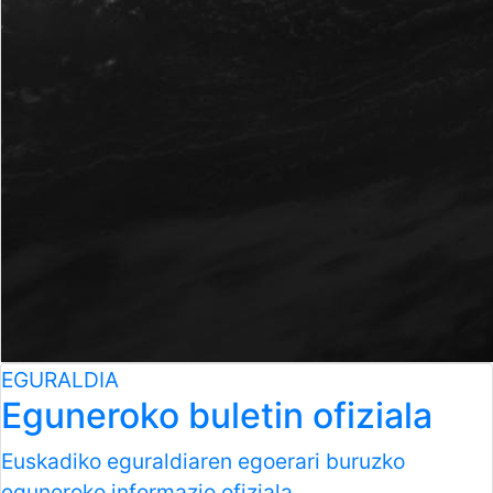
EGURALDIA
Eguneroko buletin ofiziala
Euskadiko eguraldiaren egoerari buruzko
eguneroko informazio ofiziala