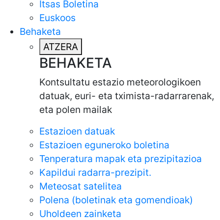
Itsas Boletina
Euskoos
Behaketa
ATZERA
BEHAKETA
Kontsultatu estazio meteorologikoen
datuak, euri- eta tximista-radarrarenak,
eta polen mailak
Estazioen datuak
Estazioen eguneroko boletina
Tenperatura mapak eta prezipitazioa
Kapildui radarra-prezipit.
Meteosat satelitea
Polena (boletinak eta gomendioak)
Uholdeen zainketa