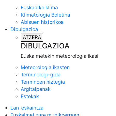
Euskadiko klima
Klimatologia Boletina
Abisuen historikoa
Dibulgazioa
ATZERA
DIBULGAZIOA
Euskalmetekin meteorologia ikasi
Meteorologia ikasten
Terminologi-gida
Terminoen hiztegia
Argitalpenak
Estekak
Lan-eskaintza
Euskalmet zure mugikoerrean