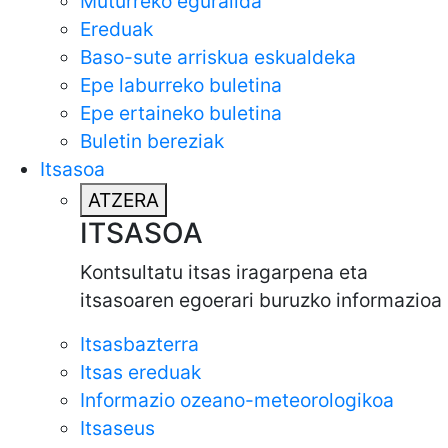
Muturreko eguralida
Ereduak
Baso-sute arriskua eskualdeka
Epe laburreko buletina
Epe ertaineko buletina
Buletin bereziak
Itsasoa
ATZERA
ITSASOA
Kontsultatu itsas iragarpena eta
itsasoaren egoerari buruzko informazioa
Itsasbazterra
Itsas ereduak
Informazio ozeano-meteorologikoa
Itsaseus