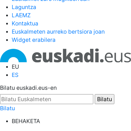
Laguntza
LAEMZ
Kontaktua
Euskalmeten aurreko bertsiora joan
Widget erabilera
EU
ES
Bilatu euskadi.eus-en
Bilatu
BEHAKETA