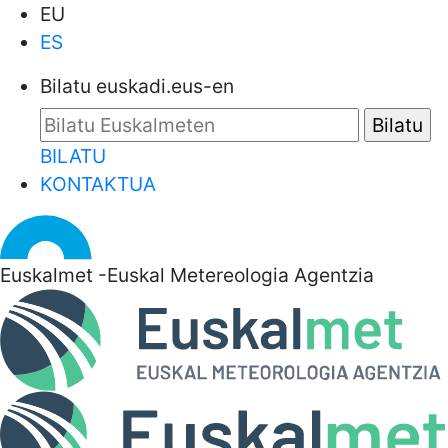
EU
ES
Bilatu euskadi.eus-en
BILATU
KONTAKTUA
Euskalmet -Euskal Metereologia Agentzia