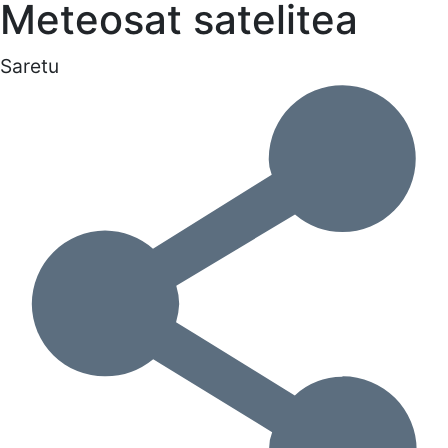
Meteosat satelitea
Saretu