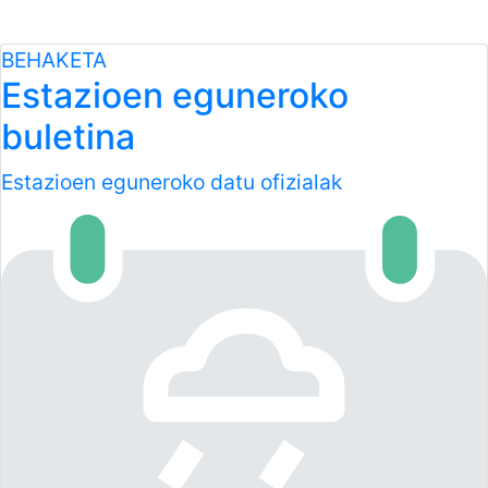
BEHAKETA
Estazioen eguneroko
buletina
Estazioen eguneroko datu ofizialak