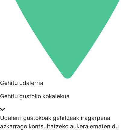
Gehitu udalerria
Gehitu gustoko kokalekua
Udalerri gustokoak gehitzeak iragarpena
azkarrago kontsultatzeko aukera ematen du