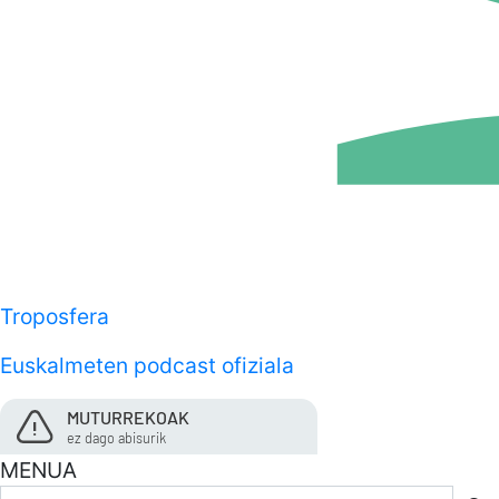
Troposfera
Euskalmeten podcast ofiziala
MUTURREKOAK
ez dago abisurik
MENUA