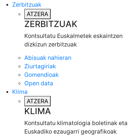
Zerbitzuak
ATZERA
ZERBITZUAK
Kontsultatu Euskalmetek eskaintzen
dizkizun zerbitzuak
Abisuak nahieran
Ziurtagiriak
Gomendioak
Open data
Klima
ATZERA
KLIMA
Kontsultatu klimatologia boletinak eta
Euskadiko ezaugarri geografikoak