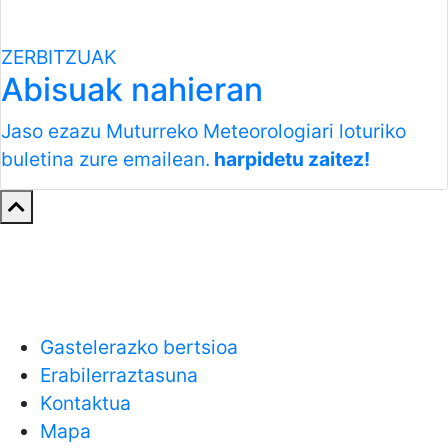
ZERBITZUAK
Abisuak nahieran
Jaso ezazu Muturreko Meteorologiari loturiko
buletina zure emailean.
harpidetu zaitez!
Gastelerazko bertsioa
Erabilerraztasuna
Kontaktua
Mapa