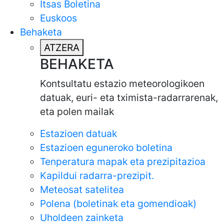
Itsas Boletina
Euskoos
Behaketa
ATZERA
BEHAKETA
Kontsultatu estazio meteorologikoen
datuak, euri- eta tximista-radarrarenak,
eta polen mailak
Estazioen datuak
Estazioen eguneroko boletina
Tenperatura mapak eta prezipitazioa
Kapildui radarra-prezipit.
Meteosat satelitea
Polena (boletinak eta gomendioak)
Uholdeen zainketa