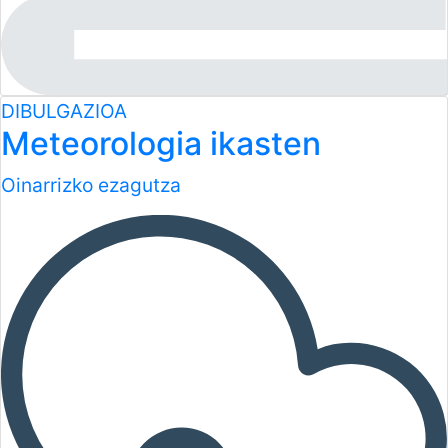
DIBULGAZIOA
Meteorologia ikasten
Oinarrizko ezagutza