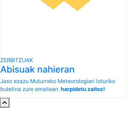
ZERBITZUAK
Abisuak nahieran
Jaso ezazu Muturreko Meteorologiari loturiko
buletina zure emailean.
harpidetu zaitez!