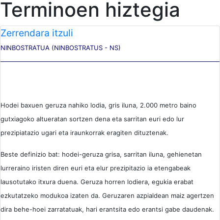
Terminoen hiztegia
Zerrendara itzuli
NINBOSTRATUA (NINBOSTRATUS - NS)
Hodei baxuen geruza nahiko lodia, gris iluna, 2.000 metro baino
gutxiagoko altueratan sortzen dena eta sarritan euri edo lur
prezipiatazio ugari eta iraunkorrak eragiten dituztenak.
Beste definizio bat: hodei-geruza grisa, sarritan iluna, gehienetan
lurreraino iristen diren euri eta elur prezipitazio ia etengabeak
lausotutako itxura duena. Geruza horren lodiera, egukia erabat
ezkutatzeko modukoa izaten da. Geruzaren azpialdean maiz agertzen
dira behe-hoei zarratatuak, hari erantsita edo erantsi gabe daudenak.