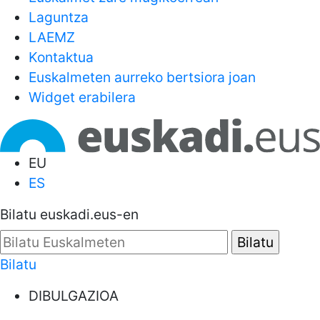
Laguntza
LAEMZ
Kontaktua
Euskalmeten aurreko bertsiora joan
Widget erabilera
EU
ES
Bilatu euskadi.eus-en
Bilatu
DIBULGAZIOA