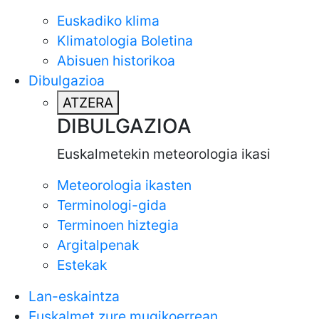
Euskadiko klima
Klimatologia Boletina
Abisuen historikoa
Dibulgazioa
ATZERA
DIBULGAZIOA
Euskalmetekin meteorologia ikasi
Meteorologia ikasten
Terminologi-gida
Terminoen hiztegia
Argitalpenak
Estekak
Lan-eskaintza
Euskalmet zure mugikoerrean