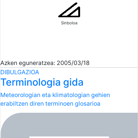
Sinboloa
Azken eguneratzea: 2005/03/18
DIBULGAZIOA
Terminologia gida
Meteorologian eta klimatologian gehien
erabiltzen diren terminoen glosarioa