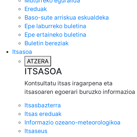
Muturreko eguralida
Ereduak
Baso-sute arriskua eskualdeka
Epe laburreko buletina
Epe ertaineko buletina
Buletin bereziak
Itsasoa
ATZERA
ITSASOA
Kontsultatu itsas iragarpena eta
itsasoaren egoerari buruzko informazioa
Itsasbazterra
Itsas ereduak
Informazio ozeano-meteorologikoa
Itsaseus