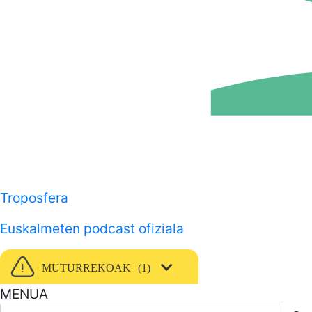
Troposfera
Euskalmeten podcast ofiziala
MUTURREKOAK
1
MENUA