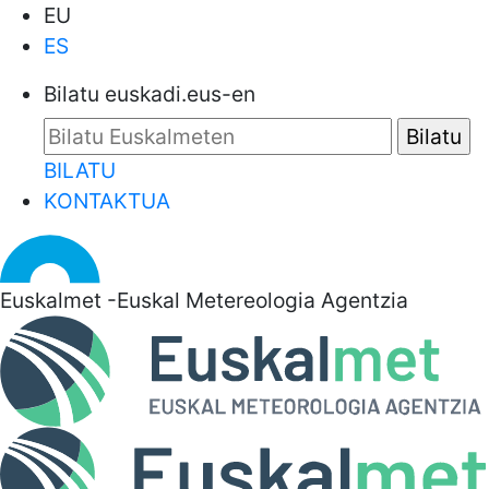
EU
ES
Bilatu euskadi.eus-en
BILATU
KONTAKTUA
Euskalmet -Euskal Metereologia Agentzia