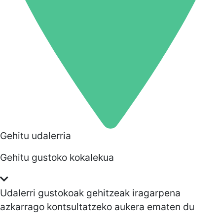
Gehitu udalerria
Gehitu gustoko kokalekua
Udalerri gustokoak gehitzeak iragarpena
azkarrago kontsultatzeko aukera ematen du