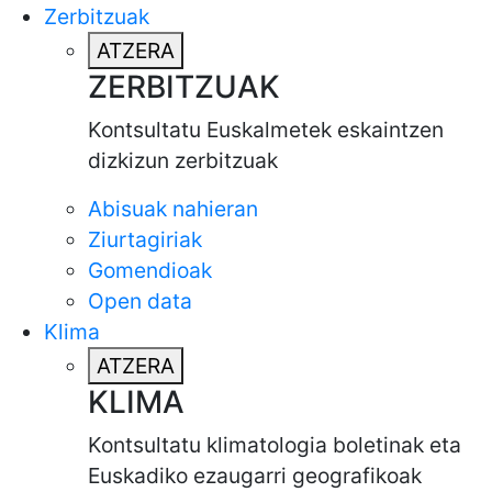
Zerbitzuak
ATZERA
ZERBITZUAK
Kontsultatu Euskalmetek eskaintzen
dizkizun zerbitzuak
Abisuak nahieran
Ziurtagiriak
Gomendioak
Open data
Klima
ATZERA
KLIMA
Kontsultatu klimatologia boletinak eta
Euskadiko ezaugarri geografikoak