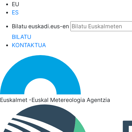
EU
ES
Bilatu euskadi.eus-en
BILATU
KONTAKTUA
Euskalmet -Euskal Metereologia Agentzia