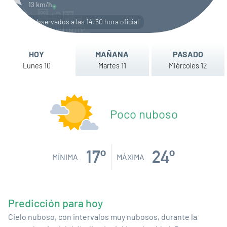
13
km/h
Datos observados a las
14:50 hora oficial
HOY
MAÑANA
PASADO
Lunes 10
Martes 11
Miércoles 12
Poco nuboso
17º
24º
MÍNIMA
MÁXIMA
Predicción para hoy
Cielo nuboso, con intervalos muy nubosos, durante la