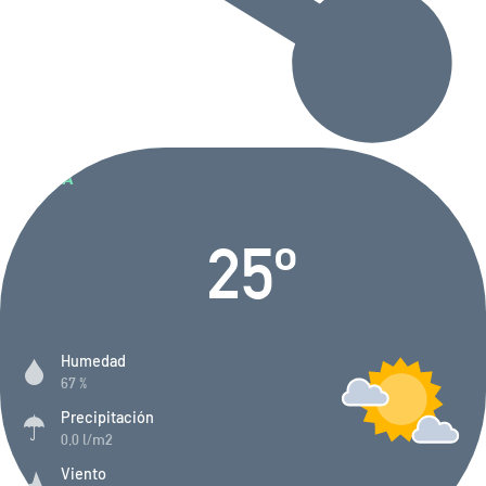
AHORA
Seleccione
municipio
25
º
Humedad
67
%
Precipitación
0,0
l/m
2
Viento