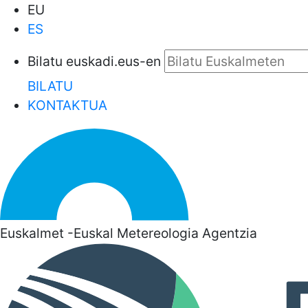
EU
ES
Bilatu euskadi.eus-en
BILATU
KONTAKTUA
Euskalmet -Euskal Metereologia Agentzia